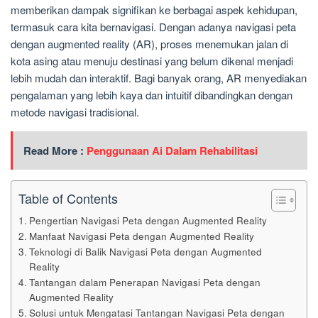
memberikan dampak signifikan ke berbagai aspek kehidupan,
termasuk cara kita bernavigasi. Dengan adanya navigasi peta
dengan augmented reality (AR), proses menemukan jalan di
kota asing atau menuju destinasi yang belum dikenal menjadi
lebih mudah dan interaktif. Bagi banyak orang, AR menyediakan
pengalaman yang lebih kaya dan intuitif dibandingkan dengan
metode navigasi tradisional.
Read More :
Penggunaan Ai Dalam Rehabilitasi
Table of Contents
Pengertian Navigasi Peta dengan Augmented Reality
Manfaat Navigasi Peta dengan Augmented Reality
Teknologi di Balik Navigasi Peta dengan Augmented
Reality
Tantangan dalam Penerapan Navigasi Peta dengan
Augmented Reality
Solusi untuk Mengatasi Tantangan Navigasi Peta dengan