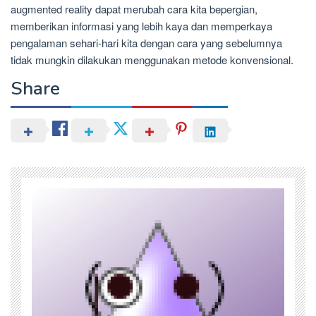
augmented reality dapat merubah cara kita bepergian,
memberikan informasi yang lebih kaya dan memperkaya
pengalaman sehari-hari kita dengan cara yang sebelumnya
tidak mungkin dilakukan menggunakan metode konvensional.
Share