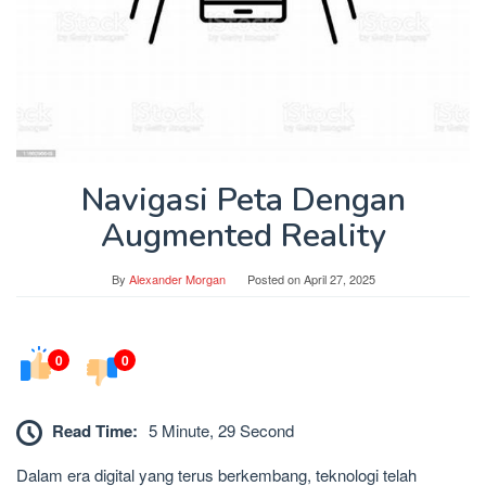
Navigasi Peta Dengan
Augmented Reality
By
Alexander Morgan
Posted on
April 27, 2025
0
0
Read Time:
5 Minute, 29 Second
Dalam era digital yang terus berkembang, teknologi telah