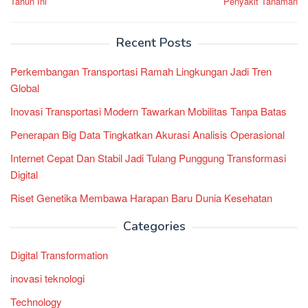
Tahun Ini
Penyakit Tanaman
Recent Posts
Perkembangan Transportasi Ramah Lingkungan Jadi Tren
Global
Inovasi Transportasi Modern Tawarkan Mobilitas Tanpa Batas
Penerapan Big Data Tingkatkan Akurasi Analisis Operasional
Internet Cepat Dan Stabil Jadi Tulang Punggung Transformasi
Digital
Riset Genetika Membawa Harapan Baru Dunia Kesehatan
Categories
Digital Transformation
inovasi teknologi
Technology