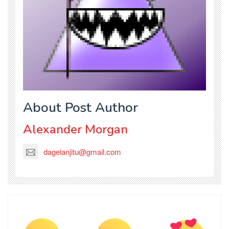
About Post Author
Alexander Morgan
dagelanjitu@gmail.com