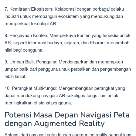
7. Kemitraan Ekosistem: Kolaborasi dengan berbagai pelaku
industri untuk membangun ekosistem yang mendukung dan
memperkuat teknologi AR.
8. Pengayaan Konten: Memperkaya konten yang tersedia untuk
AR, seperti informasi budaya, sejarah, dan hiburan, menambah
nilai bagi pengguna.
9. Umpan Balik Pengguna: Mendengarkan dan menerapkan
umpan balik dari pengguna untuk perbaikan dan pengembangan
lebih lanjut.
10. Perangkat Multi-fungsi: Mengembangkan perangkat yang
dapat mendukung navigasi AR sekaligus fungsi lain untuk
meningkatkan efisiensi pengguna.
Potensi Masa Depan Navigasi Peta
dengan Augmented Reality
Potensi dari navigasi peta dengan augmented reality sangat luas