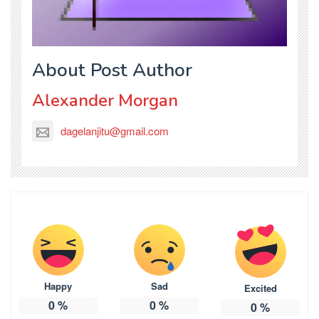
About Post Author
Alexander Morgan
dagelanjitu@gmail.com
Happy
Sad
Excited
0
%
0
%
0
%