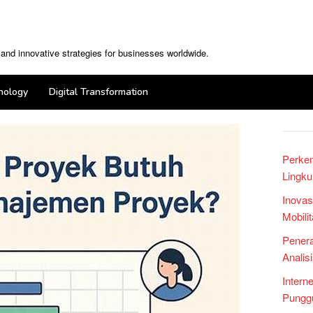
, and innovative strategies for businesses worldwide.
nology
Digital Transformation
Perke
Lingku
Inovas
Mobili
Penera
Analis
Intern
Punggu