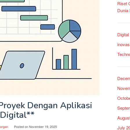
Riset
Dunia
Digita
inovas
Techn
Decem
Novem
Octob
royek Dengan Aplikasi
Septe
Digital**
Augus
organ
Posted on
November 19, 2025
July 2