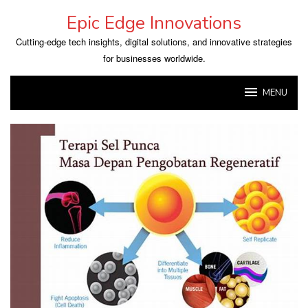
Skip
Epic Edge Innovations
to
content
Cutting-edge tech insights, digital solutions, and innovative strategies
for businesses worldwide.
MENU