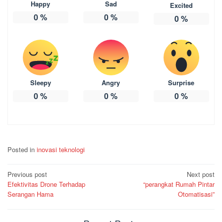
Happy
Sad
Excited
0
%
0
%
0
%
Sleepy
Angry
Surprise
0
%
0
%
0
%
Posted in
inovasi teknologi
Post
Previous post
Next post
Efektivitas Drone Terhadap
“perangkat Rumah Pintar
navigation
Serangan Hama
Otomatisasi”