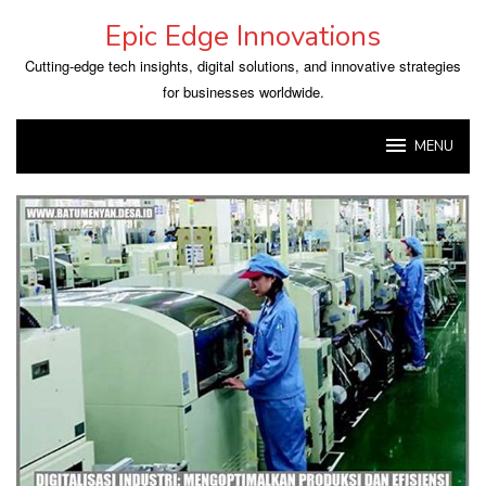
Skip
Epic Edge Innovations
to
content
Cutting-edge tech insights, digital solutions, and innovative strategies
for businesses worldwide.
MENU