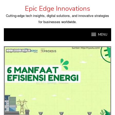
Skip
Epic Edge Innovations
to
content
Cutting-edge tech insights, digital solutions, and innovative strategies
for businesses worldwide.
MENU