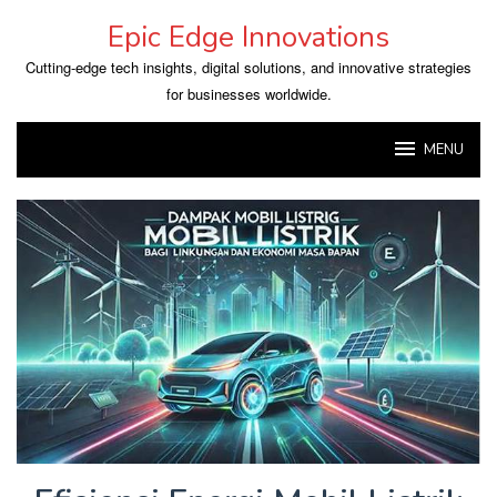
Skip
Epic Edge Innovations
to
content
Cutting-edge tech insights, digital solutions, and innovative strategies
for businesses worldwide.
MENU