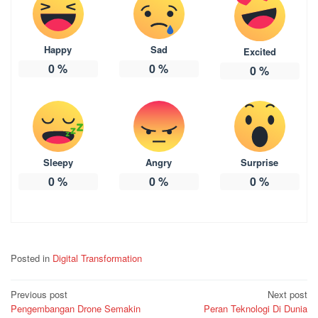
Happy
Sad
Excited
0
%
0
%
0
%
Sleepy
Angry
Surprise
0
%
0
%
0
%
Posted in
Digital Transformation
Post
Previous post
Next post
Pengembangan Drone Semakin
Peran Teknologi Di Dunia
navigation