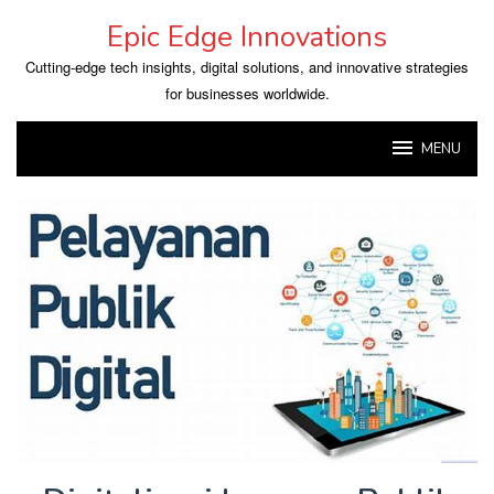
Skip
Epic Edge Innovations
to
content
Cutting-edge tech insights, digital solutions, and innovative strategies
for businesses worldwide.
MENU