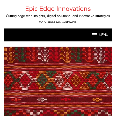
Skip
Epic Edge Innovations
to
content
Cutting-edge tech insights, digital solutions, and innovative strategies
for businesses worldwide.
MENU