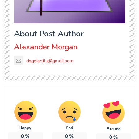
About Post Author
Alexander Morgan
dagelanjitu@gmail.com
Happy
Sad
Excited
0
%
0
%
0
%