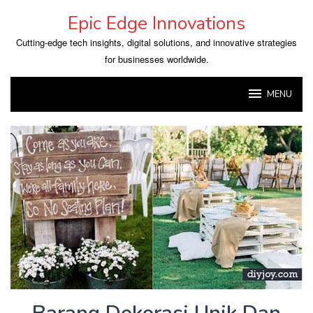
Skip
Epic Edge Innovations
to
content
Cutting-edge tech insights, digital solutions, and innovative strategies
for businesses worldwide.
MENU