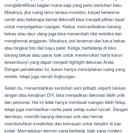
mengidentifikasi bagian mana saja yang perlu sentuhan baru.
Misalnya, jika ruang tamu terasa monoton, karpet berwarna
cerah atau beberapa bantal dekoratif bisa menjadi pilihan tepat
untuk menyegarkan ruangan. Kedua, memanfaatkan barang
bekas atau daur ulang juga bisa menambah nilai estetika dan
menghemat anggaran. Misalnya, pot tanaman dari kaca bekas
atau bingkai foto dari kayu palet. Ketiga, berbelanja di toko
barang bekas atau pasar loak untuk menemukan harta karun
tersembunyi yang dapat menjadi highlight dekorasi Anda.
Dengan pendekatan ini, bukan hanya menciptakan ruang yang
estetis, tetapi juga ramah lingkungan.
Selain itu, menambahkan sentuhan seni pribadi, seperti lukisan
tangan atau kerajinan DIY, bisa menjadikan dekorasi lebih unik
dan personal. Hal ini tidak hanya membuat ruangan lebih hidup,
tetapi juga memberikan cerita pada setiap sudut rumah. Dengan
demikian, memilih barang dekorasi unik dan hemat
membutuhkan kreativitas dan kemauan untuk berpikir di luar
kotak. Memadukan elemen yang berbeda, baik yang modern