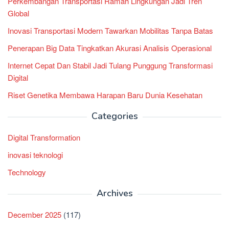
Perkembangan Transportasi Ramah Lingkungan Jadi Tren
Global
Inovasi Transportasi Modern Tawarkan Mobilitas Tanpa Batas
Penerapan Big Data Tingkatkan Akurasi Analisis Operasional
Internet Cepat Dan Stabil Jadi Tulang Punggung Transformasi
Digital
Riset Genetika Membawa Harapan Baru Dunia Kesehatan
Categories
Digital Transformation
inovasi teknologi
Technology
Archives
December 2025
(117)