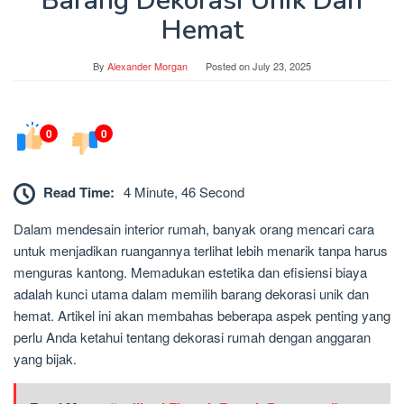
Barang Dekorasi Unik Dan
Hemat
By
Alexander Morgan
Posted on
July 23, 2025
0
0
Read Time:
4 Minute, 46 Second
Dalam mendesain interior rumah, banyak orang mencari cara
untuk menjadikan ruangannya terlihat lebih menarik tanpa harus
menguras kantong. Memadukan estetika dan efisiensi biaya
adalah kunci utama dalam memilih barang dekorasi unik dan
hemat. Artikel ini akan membahas beberapa aspek penting yang
perlu Anda ketahui tentang dekorasi rumah dengan anggaran
yang bijak.