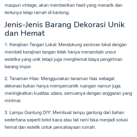
maupun vintage, akan memberikan hasil yang menarik dan
tentunya tetap ramah di kantong.
Jenis-Jenis Barang Dekorasi Unik
dan Hemat
1. Kerajinan Tangan Lokal: Mendukung seniman lokal dengan
membeli kerajinan tangan tidak hanya menambah unsur
estetika yang unik tetapi juga menghemat biaya pengiriman
barang impor.
2. Tanaman Hias: Menggunakan tanaman hias sebagai
dekorasi bukan hanya mempercantik ruangan namun juga
meningkatkan kualitas udara, semuanya dengan anggaran yang
minimal.
3. Lampu Gantung DIY: Membuat lampu gantung dari bahan
sederhana seperti botol kaca atau tali rami bisa menjadi solusi
hemat dan estetik untuk pencahayaan rumah.