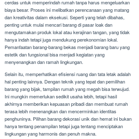
cerdas untuk memperindah rumah tanpa harus mengeluarkan
biaya besar. Proses ini melibatkan perencanaan yang matang
dan kreativitas dalam eksekusi. Seperti yang telah dibahas,
penting untuk mulai mencari barang di pasar loak dan
mengutamakan produk lokal atau kerajinan tangan, yang tidak
hanya indah tetapi juga mendukung perekonomian lokal.
Pemanfaatan barang-barang bekas menjadi barang baru yang
estetik dan fungsional bisa menjadi kegiatan yang
menyenangkan dan ramah lingkungan.
Selain itu, memperhatikan efisiensi ruang dan tata letak adalah
hal penting lainnya. Dengan teknik yang tepat dan pemilihan
barang yang bijak, tampilan rumah yang megah bisa terwujud.
Ini mungkin memerlukan sedikit usaha lebih, tetapi hasil
akhirnya memberikan kepuasan pribadi dan membuat rumah
terasa lebih menenangkan dan mencerminkan identitas
penghuninya. Pilihan barang dekorasi unik dan hemat ini bukan
hanya tentang penampilan tetapi juga tentang menciptakan
lingkungan yang harmonis dan penuh makna.