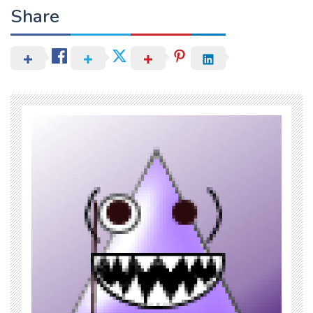
Share