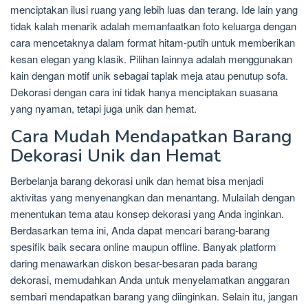
menciptakan ilusi ruang yang lebih luas dan terang. Ide lain yang
tidak kalah menarik adalah memanfaatkan foto keluarga dengan
cara mencetaknya dalam format hitam-putih untuk memberikan
kesan elegan yang klasik. Pilihan lainnya adalah menggunakan
kain dengan motif unik sebagai taplak meja atau penutup sofa.
Dekorasi dengan cara ini tidak hanya menciptakan suasana
yang nyaman, tetapi juga unik dan hemat.
Cara Mudah Mendapatkan Barang
Dekorasi Unik dan Hemat
Berbelanja barang dekorasi unik dan hemat bisa menjadi
aktivitas yang menyenangkan dan menantang. Mulailah dengan
menentukan tema atau konsep dekorasi yang Anda inginkan.
Berdasarkan tema ini, Anda dapat mencari barang-barang
spesifik baik secara online maupun offline. Banyak platform
daring menawarkan diskon besar-besaran pada barang
dekorasi, memudahkan Anda untuk menyelamatkan anggaran
sembari mendapatkan barang yang diinginkan. Selain itu, jangan