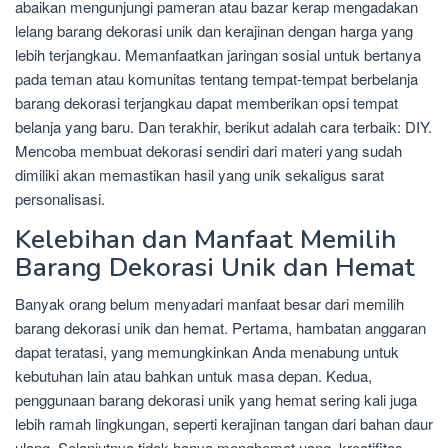
abaikan mengunjungi pameran atau bazar kerap mengadakan
lelang barang dekorasi unik dan kerajinan dengan harga yang
lebih terjangkau. Memanfaatkan jaringan sosial untuk bertanya
pada teman atau komunitas tentang tempat-tempat berbelanja
barang dekorasi terjangkau dapat memberikan opsi tempat
belanja yang baru. Dan terakhir, berikut adalah cara terbaik: DIY.
Mencoba membuat dekorasi sendiri dari materi yang sudah
dimiliki akan memastikan hasil yang unik sekaligus sarat
personalisasi.
Kelebihan dan Manfaat Memilih
Barang Dekorasi Unik dan Hemat
Banyak orang belum menyadari manfaat besar dari memilih
barang dekorasi unik dan hemat. Pertama, hambatan anggaran
dapat teratasi, yang memungkinkan Anda menabung untuk
kebutuhan lain atau bahkan untuk masa depan. Kedua,
penggunaan barang dekorasi unik yang hemat sering kali juga
lebih ramah lingkungan, seperti kerajinan tangan dari bahan daur
ulang. Selanjutnya tidak hanya menghemat uang, kreatifitas