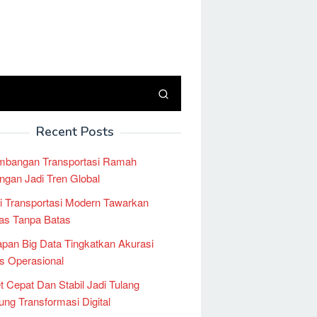
Recent Posts
mbangan Transportasi Ramah
ngan Jadi Tren Global
i Transportasi Modern Tawarkan
tas Tanpa Batas
pan Big Data Tingkatkan Akurasi
is Operasional
et Cepat Dan Stabil Jadi Tulang
ng Transformasi Digital