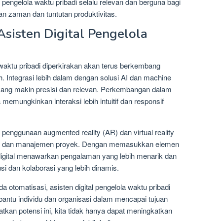
pengelola waktu pribadi selalu relevan dan berguna bagi
 zaman dan tuntutan produktivitas.
sisten Digital Pengelola
 waktu pribadi diperkirakan akan terus berkembang
. Integrasi lebih dalam dengan solusi AI dan machine
ang makin presisi dan relevan. Perkembangan dalam
memungkinkan interaksi lebih intuitif dan responsif
penggunaan augmented reality (AR) dan virtual reality
tu dan manajemen proyek. Dengan memasukkan elemen
digital menawarkan pengalaman yang lebih menarik dan
si dan kolaborasi yang lebih dinamis.
otomatisasi, asisten digital pengelola waktu pribadi
antu individu dan organisasi dalam mencapai tujuan
kan potensi ini, kita tidak hanya dapat meningkatkan