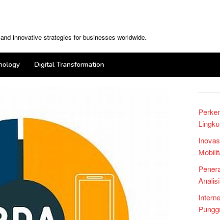
, and innovative strategies for businesses worldwide.
nology
Digital Transformation
Perke
Lingku
Inovas
Mobili
Penera
Analis
Intern
Punggu