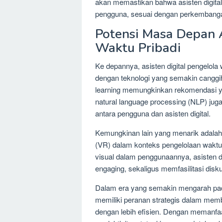
akan memastikan bahwa asisten digital 
pengguna, sesuai dengan perkembangan
Potensi Masa Depan A
Waktu Pribadi
Ke depannya, asisten digital pengelola
dengan teknologi yang semakin canggih
learning memungkinkan rekomendasi y
natural language processing (NLP) juga 
antara pengguna dan asisten digital.
Kemungkinan lain yang menarik adalah 
(VR) dalam konteks pengelolaan wak
visual dalam penggunaannya, asisten 
engaging, sekaligus memfasilitasi disku
Dalam era yang semakin mengarah pada 
memiliki peranan strategis dalam memb
dengan lebih efisien. Dengan memanfaat