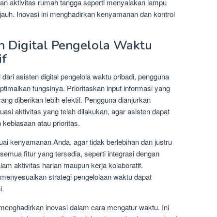
ikan aktivitas rumah tangga seperti menyalakan lampu
 jauh. Inovasi ini menghadirkan kenyamanan dan kontrol
 Digital Pengelola Waktu
if
ri asisten digital pengelola waktu pribadi, pengguna
imalkan fungsinya. Prioritaskan input informasi yang
ng diberikan lebih efektif. Pengguna dianjurkan
asi aktivitas yang telah dilakukan, agar asisten dapat
ebiasaan atau prioritas.
uai kenyamanan Anda, agar tidak berlebihan dan justru
i semua fitur yang tersedia, seperti integrasi dengan
am aktivitas harian maupun kerja kolaboratif.
nyesuaikan strategi pengelolaan waktu dapat
i.
 menghadirkan inovasi dalam cara mengatur waktu. Ini