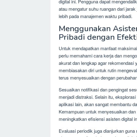
digital ini. Pengguna dapat mengendal
atau mengatur suhu ruangan dari jarak
lebih pada manajemen waktu pribadi.
Menggunakan Asisten
Pribadi dengan Efekt
Untuk mendapatkan manfaat maksimal da
perlu memahami cara kerja dan mengopt
akurat dan lengkap agar rekomendasi ya
membiasakan diri untuk rutin mengevalu
terus menyesuaikan dengan perubahan k
Sesuaikan notifikasi dan pengingat ses
menjadi distraksi. Selain itu, eksploras
aplikasi lain, akan sangat membantu dal
Kemampuan untuk menyesuaikan dan me
meningkatkan efisiensi asisten digital in
Evaluasi periodik juga dianjurkan guna