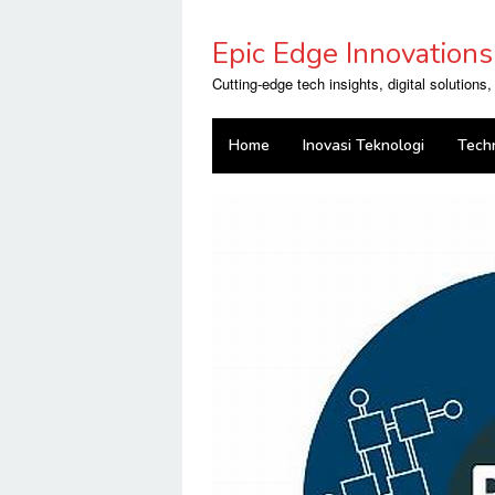
Skip
to
Epic Edge Innovations
content
Cutting-edge tech insights, digital solutions
Home
Inovasi Teknologi
Tech