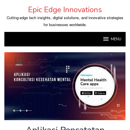
Skip
Epic Edge Innovations
to
content
Cutting-edge tech insights, digital solutions, and innovative strategies
for businesses worldwide.
MENU