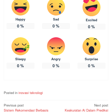
Happy
Sad
Excited
0
%
0
%
0
%
Sleepy
Angry
Surprise
0
%
0
%
0
%
Posted in
inovasi teknologi
Post
Previous post
Next post
Sistem Rekomendasi Berbasis
Keakuratan Ai Dalam Prediksi