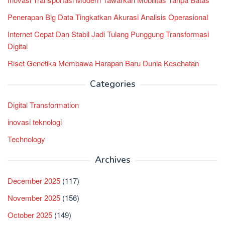
Penerapan Big Data Tingkatkan Akurasi Analisis Operasional
Internet Cepat Dan Stabil Jadi Tulang Punggung Transformasi
Digital
Riset Genetika Membawa Harapan Baru Dunia Kesehatan
Categories
Digital Transformation
inovasi teknologi
Technology
Archives
December 2025
(117)
November 2025
(156)
October 2025
(149)