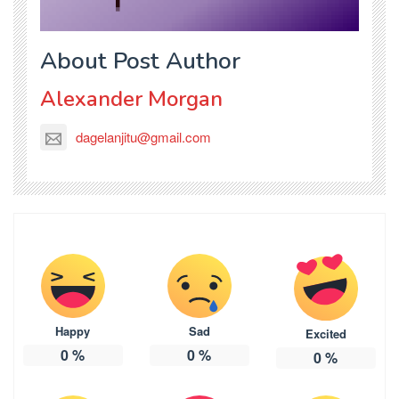
About Post Author
Alexander Morgan
dagelanjitu@gmail.com
Happy
Sad
Excited
0
%
0
%
0
%