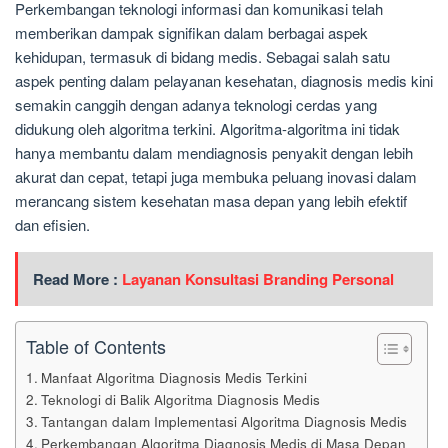
Perkembangan teknologi informasi dan komunikasi telah
memberikan dampak signifikan dalam berbagai aspek
kehidupan, termasuk di bidang medis. Sebagai salah satu
aspek penting dalam pelayanan kesehatan, diagnosis medis kini
semakin canggih dengan adanya teknologi cerdas yang
didukung oleh algoritma terkini. Algoritma-algoritma ini tidak
hanya membantu dalam mendiagnosis penyakit dengan lebih
akurat dan cepat, tetapi juga membuka peluang inovasi dalam
merancang sistem kesehatan masa depan yang lebih efektif
dan efisien.
Read More :
Layanan Konsultasi Branding Personal
Table of Contents
Manfaat Algoritma Diagnosis Medis Terkini
Teknologi di Balik Algoritma Diagnosis Medis
Tantangan dalam Implementasi Algoritma Diagnosis Medis
Perkembangan Algoritma Diagnosis Medis di Masa Depan