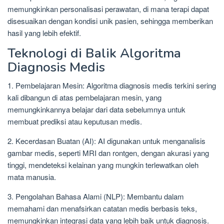
memungkinkan personalisasi perawatan, di mana terapi dapat
disesuaikan dengan kondisi unik pasien, sehingga memberikan
hasil yang lebih efektif.
Teknologi di Balik Algoritma
Diagnosis Medis
1. Pembelajaran Mesin: Algoritma diagnosis medis terkini sering
kali dibangun di atas pembelajaran mesin, yang
memungkinkannya belajar dari data sebelumnya untuk
membuat prediksi atau keputusan medis.
2. Kecerdasan Buatan (AI): AI digunakan untuk menganalisis
gambar medis, seperti MRI dan rontgen, dengan akurasi yang
tinggi, mendeteksi kelainan yang mungkin terlewatkan oleh
mata manusia.
3. Pengolahan Bahasa Alami (NLP): Membantu dalam
memahami dan menafsirkan catatan medis berbasis teks,
memungkinkan integrasi data yang lebih baik untuk diagnosis.