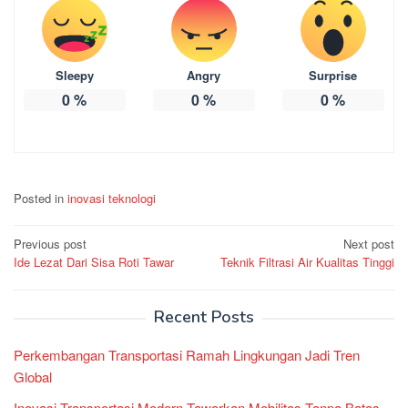
Sleepy
Angry
Surprise
0
%
0
%
0
%
Posted in
inovasi teknologi
Post
Previous post
Next post
Ide Lezat Dari Sisa Roti Tawar
Teknik Filtrasi Air Kualitas Tinggi
navigation
Recent Posts
Perkembangan Transportasi Ramah Lingkungan Jadi Tren
Global
Inovasi Transportasi Modern Tawarkan Mobilitas Tanpa Batas