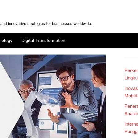
, and innovative strategies for businesses worldwide.
nology
Digital Transformation
Perke
Lingku
Inovas
Mobili
Penera
Analis
Intern
Punggu