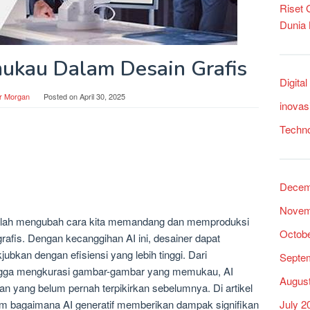
Riset
Dunia
ukau Dalam Desain Grafis
Digita
r Morgan
Posted on
April 30, 2025
inovas
Techn
Decem
Novem
 telah mengubah cara kita memandang dan memproduksi
Octob
grafis. Dengan kecanggihan AI ini, desainer dapat
bkan dengan efisiensi yang lebih tinggi. Dari
Septe
ingga mengkurasi gambar-gambar yang memukau, AI
Augus
an yang belum pernah terpikirkan sebelumnya. Di artikel
July 2
alam bagaimana AI generatif memberikan dampak signifikan